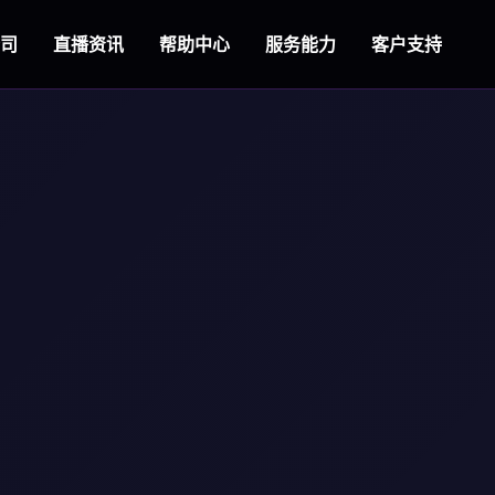
公司
直播资讯
帮助中心
服务能力
客户支持