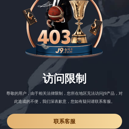
访问限制
尊敬的用户，由于相关法律限制，您所在地区无法访问J9产品，对
此造成的不便，我们深表歉意，您如有疑问请联系客服。
联系客服