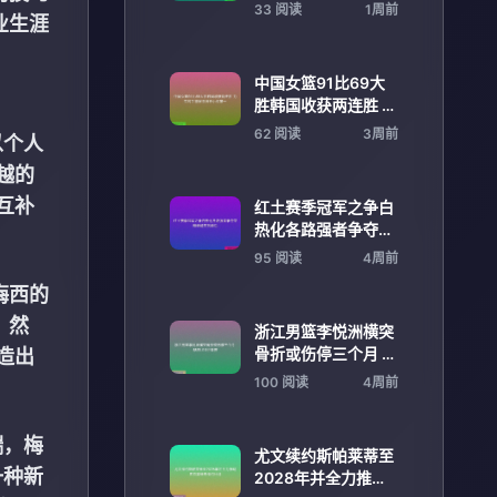
泪洒赛场父爱与荣耀
33 阅读
1周前
业生涯
交织
中国女篮91比69大
胜韩国收获两连胜 力
克对手稳居亚洲杯小
62 阅读
3周前
以个人
组第一
越的
互补
红土赛季冠军之争白
热化各路强者争夺荣
耀谁能笑到最后
95 阅读
4周前
梅西的
。然
浙江男篮李悦洲横突
骨折或伤停三个月 缺
造出
席U19世青赛
100 阅读
4周前
端，梅
尤文续约斯帕莱蒂至
一种新
2028年并全力推动