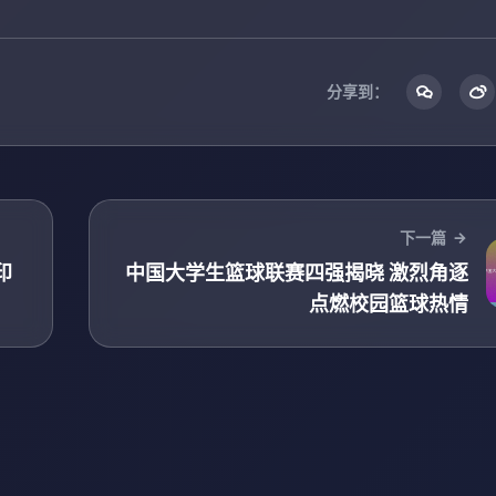
分享到：
下一篇
印
中国大学生篮球联赛四强揭晓 激烈角逐
点燃校园篮球热情