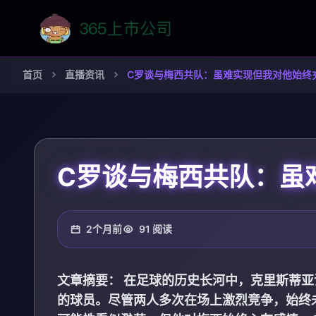
首页
直播资讯
C罗谈与梅西共队：虽难实现但我对他始终
C罗谈与梅西共队：虽
2个月前
91 阅读
文章摘要： 在足球的历史长河中，克里斯蒂亚
的球员。尽管两人多次在场上激烈竞争，始终