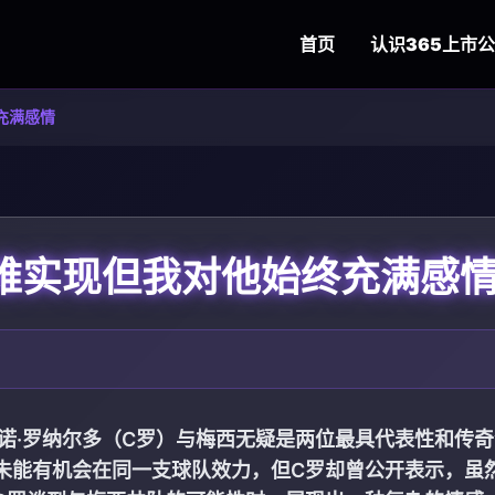
首页
认识
365上市
充满感情
难实现但我对他始终充满感
诺·罗纳尔多（C罗）与梅西无疑是两位最具代表性和传
未能有机会在同一支球队效力，但C罗却曾公开表示，虽