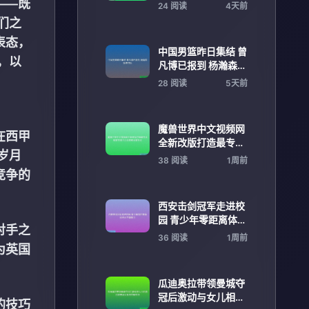
长路线指南热门宠物
——既
24 阅读
4天前
对比详解
们之
表态，
中国男篮昨日集结 曾
，以
凡博已报到 杨瀚森暂
未归队
28 阅读
5天前
魔兽世界中文视频网
在西甲
全新改版打造最专业
岁月
玩家交流平台及攻略
38 阅读
1周前
分享社区
竞争的
西安击剑冠军走进校
园 青少年零距离体验
对手之
格斗芭蕾魅力
36 阅读
1周前
为
英国
瓜迪奥拉带领曼城夺
冠后激动与女儿相拥
的技巧