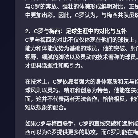
与C罗的奔放、强壮的体魄形成鲜明对比，正
中更加出彩。因此，C罗认为，与梅西共队虽
2、C罗与梅西：足球生涯中的对比与互补
C罗与梅西的对比不仅仅体现在他们的球技上
能力和体能优势为基础的球员，他的突破、射
视野、细腻的脚法以及灵动的技术著称的球员
才更具话题性和吸引力。
在技术上，C罗依靠着强大的身体素质和无与
球风则以灵巧、精准和创意为特色，他能在狭
而，这并不代表两者无法合作，恰恰相反，他
难以想象的配合。
如果C罗与梅西联手，C罗的直线突破和远射
西可以为C罗提供更多的助攻，而C罗则能在