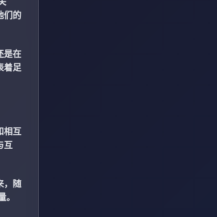
关
他们的
还是在
表着足
和相互
与互
来，随
量。